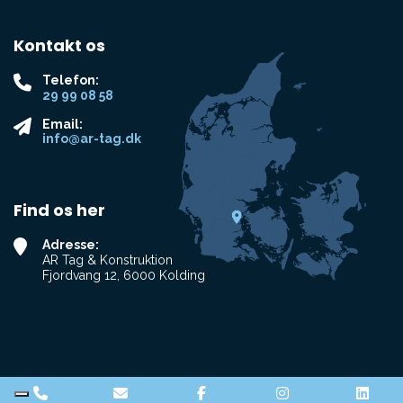
Kontakt os
Telefon:
29 99 08 58
Email:
info@ar-tag.dk
Find os her
Adresse:
AR Tag & Konstruktion
Fjordvang 12, 6000 Kolding
Copyright © 2026 - AR Tag & Konstruktion
, CVR 42890960 |
Privatlivspolitik
|
Cookiepolitik