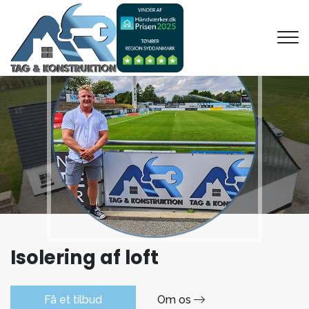
Gå
til
hovedindhold
Isolering af loft
Få et tilbud
Om os